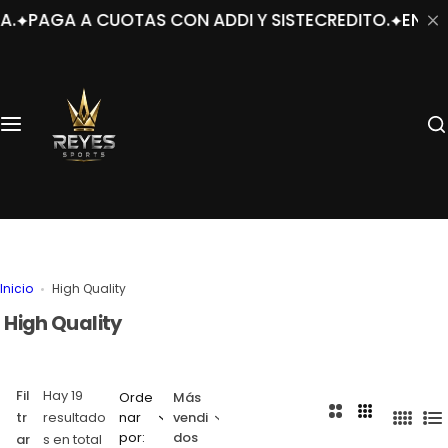
S
AS CON ADDI Y SISTECREDITO.
ENVÍOS GRATIS A TOD
a
l
t
a
r
a
l
c
o
n
t
e
Inicio
High Quality
n
i
High Quality
d
o
Fil
Hay 19
Orde
Más
2
3
tr
resultado
nar
vendi
4
L
C
C
por:
dos
ar
s en total