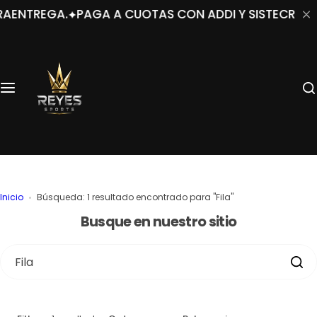
S
REGA.
PAGA A CUOTAS CON ADDI Y SISTECREDITO.
E
a
l
t
a
r
a
l
c
o
n
t
e
Inicio
Búsqueda: 1 resultado encontrado para "Fila"
n
Busque en nuestro sitio
i
d
o