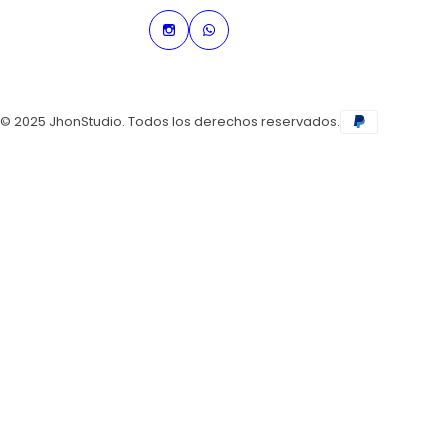
t
a
a
r
© 2025 JhonStudio. Todos los derechos reservados.